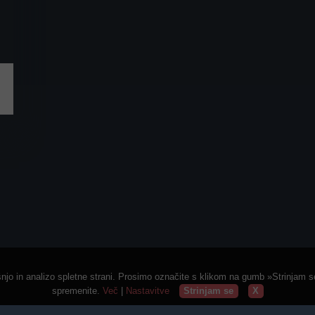
jo in analizo spletne strani. Prosimo označite s klikom na gumb »Strinjam se«
spremenite.
Več
|
Nastavitve
Strinjam se
X