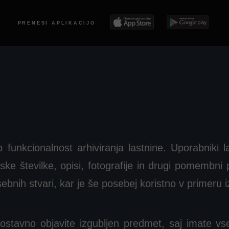
PRENESI APLIKACIJO
unkcionalnost arhiviranja lastnine. Uporabniki la
ijske številke, opisi, fotografije in drugi pomemb
ebnih stvari, kar je še posebej koristno v primeru i
nostavno objavite izgubljen predmet, saj imate v