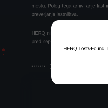
mestu. Poleg tega arhiviranje lastni
preverjanje lastništva.
HERQ ni samo aplikacija za iskanje 
pred nepričakovanimi situacijami. O
HERQ Lost&Found: Do
RAZIŠČI