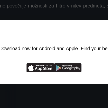
ne povečuje možnosti za hitro vrnitev predmeta, saj
– je tudi digitalni arhiv, ki skrbi za vašo lastni
rganizirajte svojo lastnino in poskrbite za večjo v
wnload now for Android and Apple. Find your belo