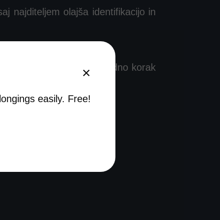
 najditeljem olajša identifikacijo in
no in vam pomaga, da ste vedno korak
×
arnost s HERQ!
ngings easily. Free!